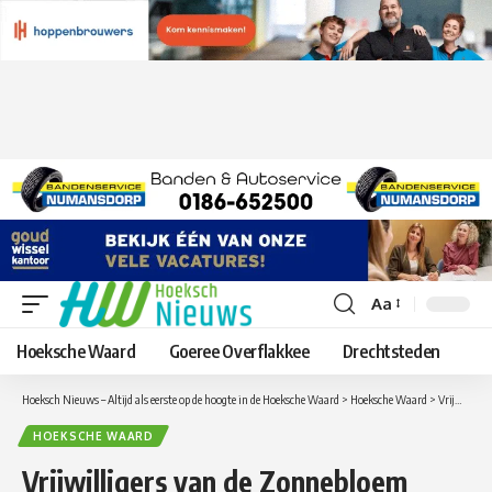
Aa
Lettergrootte
aanpassen
Hoeksche Waard
Goeree Overflakkee
Drechtsteden
Hoeksch Nieuws – Altijd als eerste op de hoogte in de Hoeksche Waard
>
Hoeksche Waard
>
Vrijwilligers van de Zonnebloem Oud-Beijerland vieren 30 jarig jubileum
HOEKSCHE WAARD
Vrijwilligers van de Zonnebloem