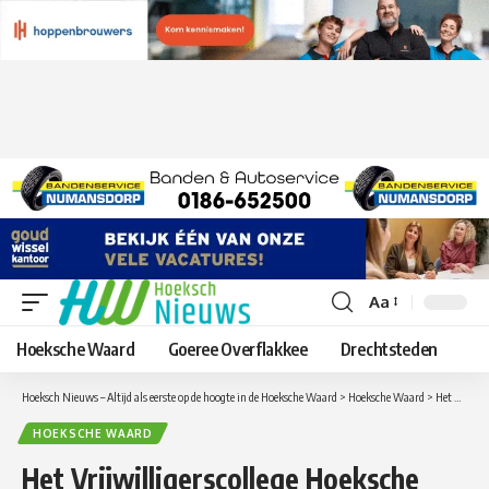
Aa
Lettergrootte
aanpassen
Hoeksche Waard
Goeree Overflakkee
Drechtsteden
Hoeksch Nieuws – Altijd als eerste op de hoogte in de Hoeksche Waard
>
Hoeksche Waard
>
Het Vrijwilligerscollege Hoeksche Waard is van ons allemaal!
HOEKSCHE WAARD
Het Vrijwilligerscollege Hoeksche