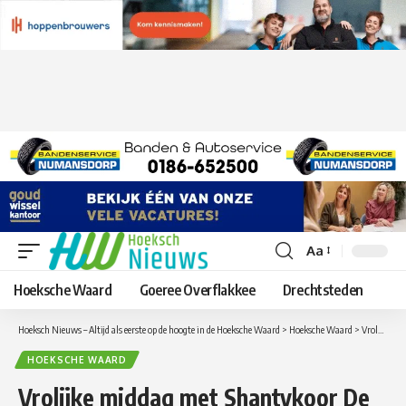
Aa
Lettergrootte
aanpassen
Hoeksche Waard
Goeree Overflakkee
Drechtsteden
Hoeksch Nieuws – Altijd als eerste op de hoogte in de Hoeksche Waard
>
Hoeksche Waard
>
Vrolijke middag met Shantykoor De Hoeksche Waard bij 90ste verjaardag in Aafje Slinge
HOEKSCHE WAARD
Vrolijke middag met Shantykoor De