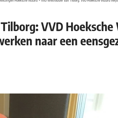
rkiezingen Hoeksche Waard
>
VVD Wethouder Van Tilborg: VVD Hoeksche Waard verjongt nie
ilborg: VVD Hoeksche W
e werken naar een eensgez