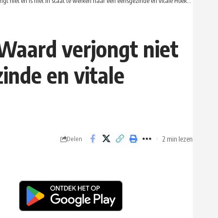
t en is niet in staat te werken naar een eensgezinde en vitale Hoeksche waard
aard verjongt niet
inde en vitale
2 min lezen
Delen