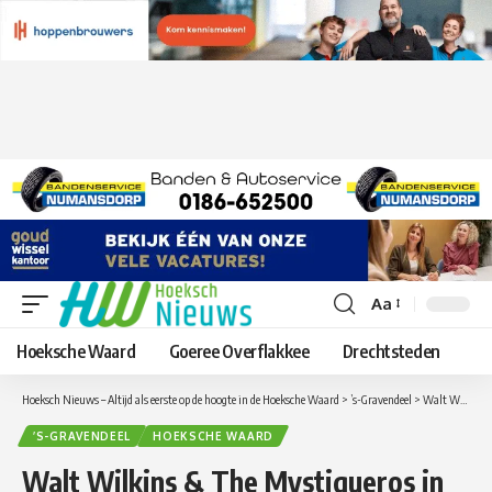
Aa
Lettergrootte
aanpassen
Hoeksche Waard
Goeree Overflakkee
Drechtsteden
Hoeksch Nieuws – Altijd als eerste op de hoogte in de Hoeksche Waard
>
’s-Gravendeel
>
Walt Wilkins & The Mystiqueros in Grand Café Buffels
’S-GRAVENDEEL
HOEKSCHE WAARD
Walt Wilkins & The Mystiqueros in