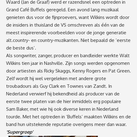
Waard (Jan de Graaf) werd er razendsnel een optreden in
Grand Café Buffels geregeld. Een avond lang muzikaal
genieten dus voor de fijnproevers, want Wilkins wordt door
de insiders in thuisland de VS omschreven als één van de
meest inspirerende voorbeelden voor de jonge generatie
alt.country- en country-muzikanten. Niet bepaald de ‘eerste
de beste dus’.
Als songwriter, zanger, producer en bandleider werkte Walt
Wilkins tien jaar in Nashville. Zijn songs werden opgenomen
door artiesten als Ricky Skaggs, Kenny Rogers en Pat Green.
Zelf wordt hij wel vergeleken met andere grote
troubadours als Guy Clark en Townes van Zandt. In
Nederland verwierf hij bekendheid als producer van de
eerste twee platen van de hier inmiddels erg populaire
Sam Baker, met wie hij ook diverse keren in Nederland
tourde. Met het optreden in ‘Buffels’ maakten Wilkins en de
band hun uitstekende reputatie overigens meer dan waar.
‘Supergroep’