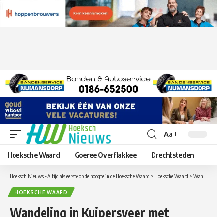
Aa
Lettergrootte
aanpassen
Hoeksche Waard
Goeree Overflakkee
Drechtsteden
Hoeksch Nieuws – Altijd als eerste op de hoogte in de Hoeksche Waard
>
Hoeksche Waard
>
Wandeling in Kuipersveer met bezoek aan knotploeg op zaterdag 8 december
HOEKSCHE WAARD
Wandeling in Kuipersveer met