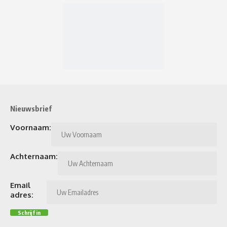
Nieuwsbrief
Voornaam:
Achternaam:
Email
adres: