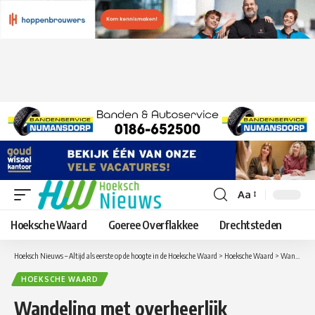
Aa
Lettergrootte
aanpassen
Hoeksche Waard
Goeree Overflakkee
Drechtsteden
Hoeksch Nieuws – Altijd als eerste op de hoogte in de Hoeksche Waard
>
Hoeksche Waard
>
Wandeling met overheerlijk stamppotbuffet op Tiengemeten
HOEKSCHE WAARD
Wandeling met overheerlijk