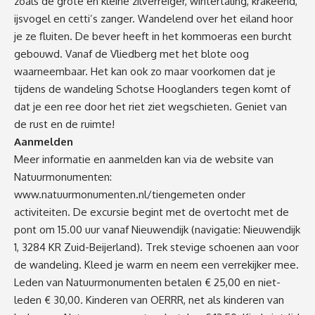
zoals de grote en kleine zilverreiger, wintertaling, krakeend,
ijsvogel en cetti’s zanger. Wandelend over het eiland hoor
je ze fluiten. De bever heeft in het kommoeras een burcht
gebouwd. Vanaf de Vliedberg met het blote oog
waarneembaar. Het kan ook zo maar voorkomen dat je
tijdens de wandeling Schotse Hooglanders tegen komt of
dat je een ree door het riet ziet wegschieten. Geniet van
de rust en de ruimte!
Aanmelden
Meer informatie en aanmelden kan via de website van
Natuurmonumenten:
www.natuurmonumenten.nl/tiengemeten
onder
activiteiten. De excursie begint met de overtocht met de
pont om 15.00 uur vanaf Nieuwendijk (navigatie: Nieuwendijk
1, 3284 KR Zuid-Beijerland). Trek stevige schoenen aan voor
de wandeling. Kleed je warm en neem een verrekijker mee.
Leden van Natuurmonumenten betalen € 25,00 en niet-
leden € 30,00. Kinderen van OERRR, net als kinderen van