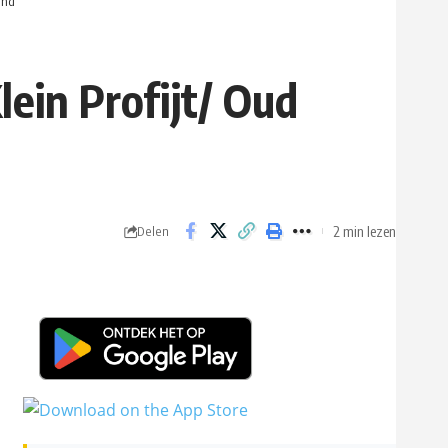
and
ein Profijt/ Oud
2 min lezen
Delen