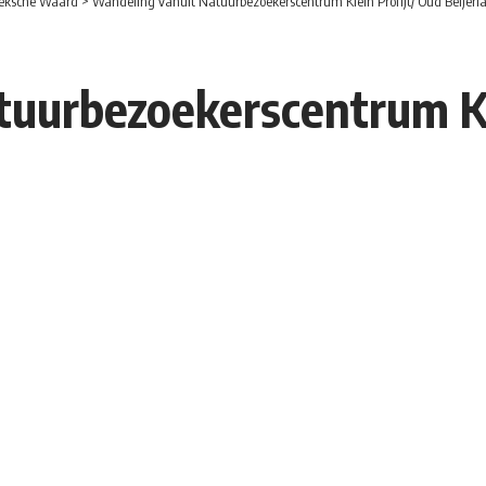
eksche Waard
>
Wandeling vanuit Natuurbezoekerscentrum Klein Profijt/ Oud Beijerl
uurbezoekerscentrum Kl