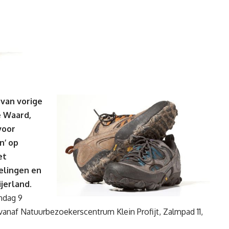
 van vorige
e Waard,
voor
n’ op
et
elingen en
jerland.
ndag 9
vanaf Natuurbezoekerscentrum Klein Profijt, Zalmpad 11,