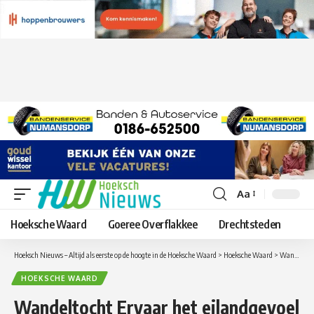
Aa
Lettergrootte
aanpassen
Hoeksche Waard
Goeree Overflakkee
Drechtsteden
Hoeksch Nieuws – Altijd als eerste op de hoogte in de Hoeksche Waard
>
Hoeksche Waard
>
Wandeltocht Ervaar het eilandgevoel op natuureiland Tiengemeten
HOEKSCHE WAARD
Wandeltocht Ervaar het eilandgevoel