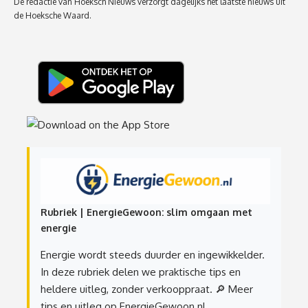
De redactie van Hoeksch Nieuws verzorgt dagelijks het laatste nieuws uit
de Hoeksche Waard.
Rubriek | EnergieGewoon: slim omgaan met
energie
Energie wordt steeds duurder en ingewikkelder.
In deze rubriek delen we praktische tips en
heldere uitleg, zonder verkooppraat.
🔎 Meer
tips en uitleg op EnergieGewoon.nl