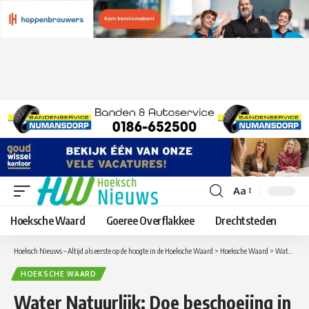
Aa
Lettergrootte
aanpassen
Hoeksche Waard
Goeree Overflakkee
Drechtsteden
Hoeksch Nieuws – Altijd als eerste op de hoogte in de Hoeksche Waard
>
Hoeksche Waard
>
Water Natuurlijk: Doe beschoeiing in de ban!
HOEKSCHE WAARD
Water Natuurlijk: Doe beschoeiing in