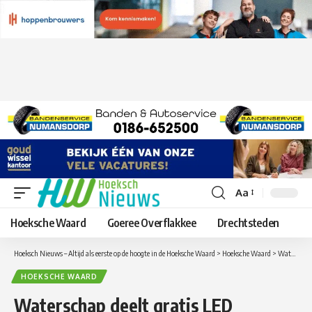
Aa
Lettergrootte
aanpassen
Hoeksche Waard
Goeree Overflakkee
Drechtsteden
Hoeksch Nieuws – Altijd als eerste op de hoogte in de Hoeksche Waard
>
Hoeksche Waard
>
Waterschap deelt gratis LED Fietsverlichting uit
HOEKSCHE WAARD
Waterschap deelt gratis LED