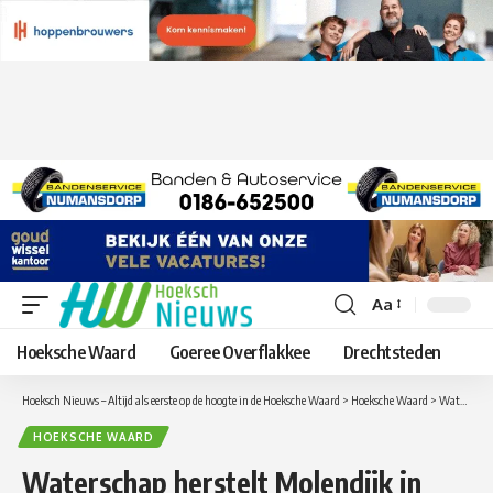
Aa
Lettergrootte
aanpassen
Hoeksche Waard
Goeree Overflakkee
Drechtsteden
Hoeksch Nieuws – Altijd als eerste op de hoogte in de Hoeksche Waard
>
Hoeksche Waard
>
Waterschap herstelt Molendijk in Numansdorp na beverburcht
HOEKSCHE WAARD
Waterschap herstelt Molendijk in