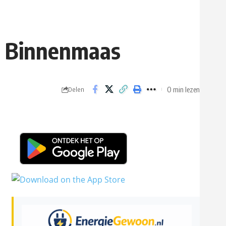
d Binnenmaas
0 min lezen
Delen