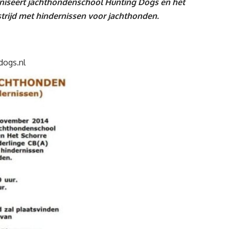
niseert jachthondenschool Hunting Dogs en het
strijd met hindernissen voor jachthonden.
ogs.nl