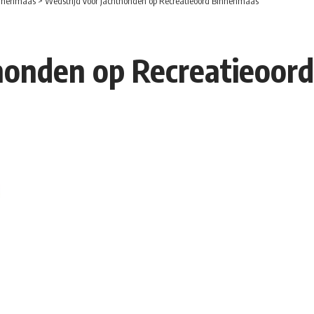
nnenmaas
>
Wedstrijd voor jachthonden op Recreatieoord Binnenmaas
thonden op Recreatieoor