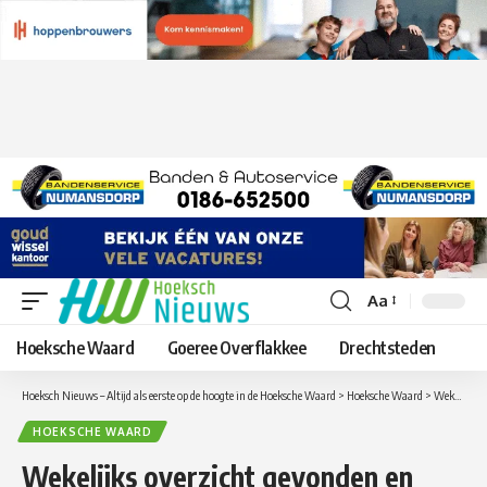
Aa
Lettergrootte
aanpassen
Hoeksche Waard
Goeree Overflakkee
Drechtsteden
Hoeksch Nieuws – Altijd als eerste op de hoogte in de Hoeksche Waard
>
Hoeksche Waard
>
Wekelijks overzicht gevonden en vermiste dieren in de Hoeksche Waard – Maandag 17 December
HOEKSCHE WAARD
Wekelijks overzicht gevonden en