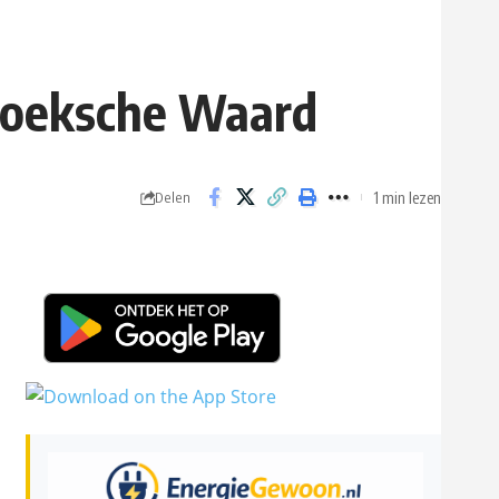
Hoeksche Waard
1 min lezen
Delen