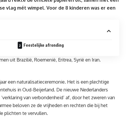
ard reikte de officiële papieren uit, samen met een
se vlag mét wimpel. Voor de 8 kinderen was er een
Feestelijke afronding
 uit Brazilië, Roemenië, Eritrea, Syrië en Iran.
aar een naturalisatieceremonie. Het is een plechtige
entehuis in Oud-Beijerland. De nieuwe Nederlanders
‘verklaring van verbondenheid’ af, door het zweren van
armee beloven ze de vrijheden en rechten die bij het
 plichten te vervullen.