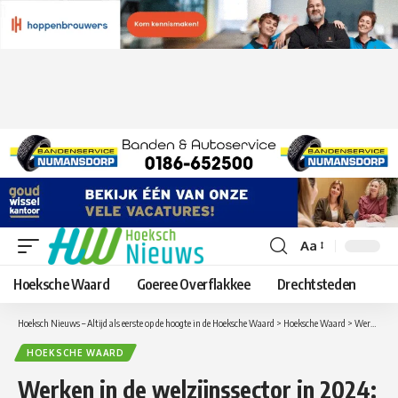
Aa
Lettergrootte
aanpassen
Hoeksche Waard
Goeree Overflakkee
Drechtsteden
Hoeksch Nieuws – Altijd als eerste op de hoogte in de Hoeksche Waard
>
Hoeksche Waard
>
Werken in de welzijnssector in 2024: dit moet je weten
HOEKSCHE WAARD
Werken in de welzijnssector in 2024: