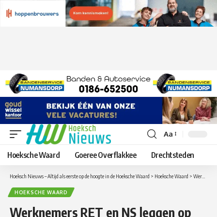
Aa
Lettergrootte
aanpassen
Hoeksche Waard
Goeree Overflakkee
Drechtsteden
Hoeksch Nieuws – Altijd als eerste op de hoogte in de Hoeksche Waard
>
Hoeksche Waard
>
Werknemers RET en NS leggen op dinsdag 28 mei 24 uur het werk neer.
HOEKSCHE WAARD
Werknemers RET en NS leggen op