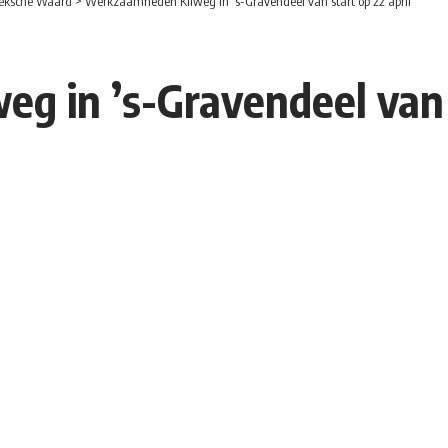
eksche Waard
>
Werkzaamheden Kilweg in ’s-Gravendeel van start op 22 april
 in ’s-Gravendeel van s