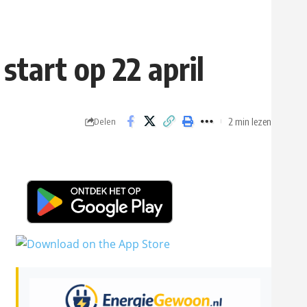
tart op 22 april
2 min lezen
Delen