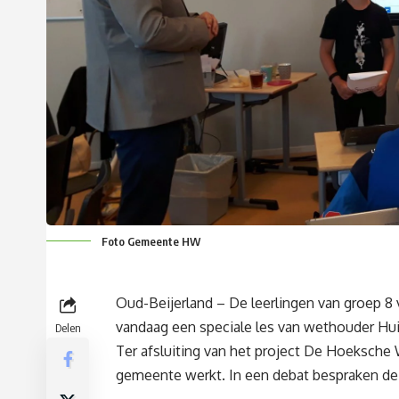
Foto Gemeente HW
Oud-Beijerland – De leerlingen van groep 8
vandaag een speciale les van wethouder Hui
Delen
Ter afsluiting van het project De Hoeksche
gemeente werkt. In een debat bespraken de