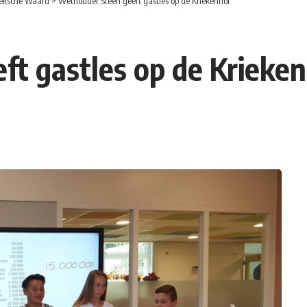
eksche Waard
>
Wethouder Steen geeft gastles op de Kriekenhof
t gastles op de Krieke