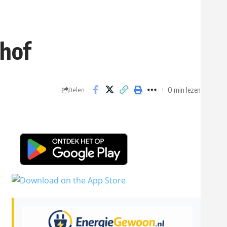
nhof
0 min lezen
Delen