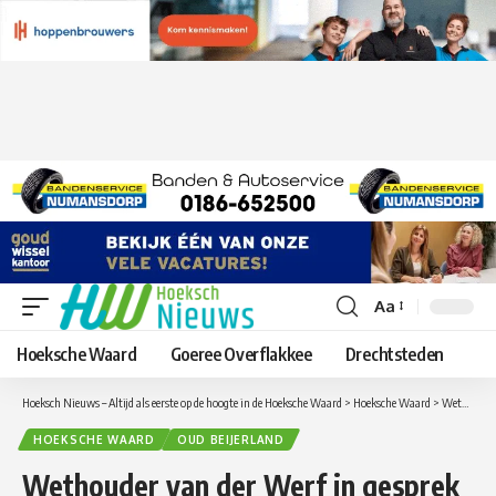
Aa
Lettergrootte
aanpassen
Hoeksche Waard
Goeree Overflakkee
Drechtsteden
Hoeksch Nieuws – Altijd als eerste op de hoogte in de Hoeksche Waard
>
Hoeksche Waard
>
Wethouder van der Werf in gesprek met jongeren in Oud-Beijerland
HOEKSCHE WAARD
OUD BEIJERLAND
Wethouder van der Werf in gesprek