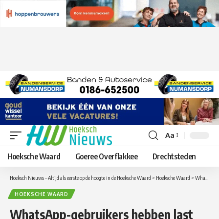
Aa
Lettergrootte
aanpassen
Hoeksche Waard
Goeree Overflakkee
Drechtsteden
Hoeksch Nieuws – Altijd als eerste op de hoogte in de Hoeksche Waard
>
Hoeksche Waard
>
WhatsApp-gebruikers hebben last van storing op maandagavond
HOEKSCHE WAARD
WhatsApp-gebruikers hebben last