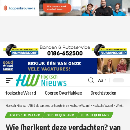
Aa
Lettergrootte
aanpassen
Hoeksche Waard
Goeree Overflakkee
Drechtsteden
Hoeksch Nieuws – Altijd als eerste op de hoogte in de Hoeksche Waard
>
Hoeksche Waard
>
Wie (her)kent deze verdachten? van diefstal portemonnee in Zuid Beijerland
HOEKSCHE WAARD
OUD BEIJERLAND
ZUID-BEIJERLAND
Wie (her)kent deze verdachten? van