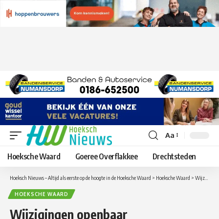
Aa
Lettergrootte
aanpassen
Hoeksche Waard
Goeree Overflakkee
Drechtsteden
Hoeksch Nieuws – Altijd als eerste op de hoogte in de Hoeksche Waard
>
Hoeksche Waard
>
Wijzigingen openbaar vervoerdienstregeling Hoeksche Waard / Goeree- Overflakkee 2021, (Tijdelijke) vermindering van het OV-aanbod
HOEKSCHE WAARD
Wijzigingen openbaar