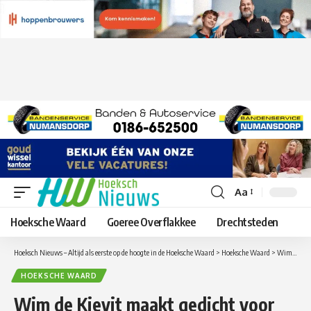
Aa
Lettergrootte
aanpassen
Hoeksche Waard
Goeree Overflakkee
Drechtsteden
Hoeksch Nieuws – Altijd als eerste op de hoogte in de Hoeksche Waard
>
Hoeksche Waard
>
Wim de Kievit maakt gedicht voor de Bibliotheek Hoeksche Waard
HOEKSCHE WAARD
Wim de Kievit maakt gedicht voor