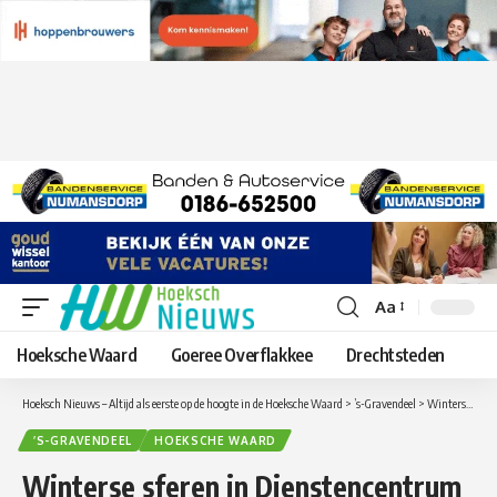
Aa
Lettergrootte
aanpassen
Hoeksche Waard
Goeree Overflakkee
Drechtsteden
Hoeksch Nieuws – Altijd als eerste op de hoogte in de Hoeksche Waard
>
’s-Gravendeel
>
Winterse sferen in Dienstencentrum ’t Weegje in ‘s-Gravendeel
’S-GRAVENDEEL
HOEKSCHE WAARD
Winterse sferen in Dienstencentrum