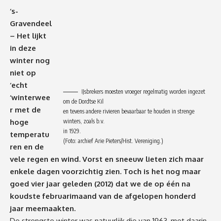
‘s-
Gravendeel
– Het lijkt
in deze
winter nog
niet op
‘echt
IJsbrekers moesten vroeger regelmatig worden ingezet
‘winterwee
om de Dordtse Kil
r met de
en tevens andere rivieren bevaarbaar te houden in strenge
winters, zoals b.v.
hoge
in 1929.
temperatu
(Foto: archief Arie Pieters/Hist. Vereniging.)
ren
en de
vele regen en wind. Vorst en sneeuw lieten zich maar
enkele dagen voorzichtig zien. Toch is het nog maar
goed vier jaar geleden (2012) dat we de op één na
koudste februarimaand van de afgelopen honderd
jaar meemaakten.
De strengste winter was natuurlijk die van 1963, met daarin