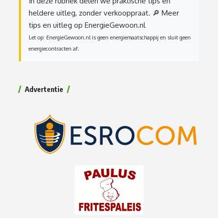
In deze rubriek delen we praktische tips en
heldere uitleg, zonder verkooppraat.
🔎 Meer
tips en uitleg op EnergieGewoon.nl
Let op: EnergieGewoon.nl is geen energiemaatschappij en sluit geen
energiecontracten af.
Advertentie