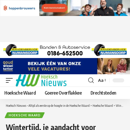
Aa
Lettergrootte
aanpassen
Hoeksche Waard
Goeree Overflakkee
Drechtsteden
Hoeksch Nieuws – Altijd als eerste op de hoogte in de Hoeksche Waard
>
Hoeksche Waard
>
Wintertijd, je aandacht voor AANdag: Fiets goed verlicht!
HOEKSCHE WAARD
Wintertijd, je aandacht voor