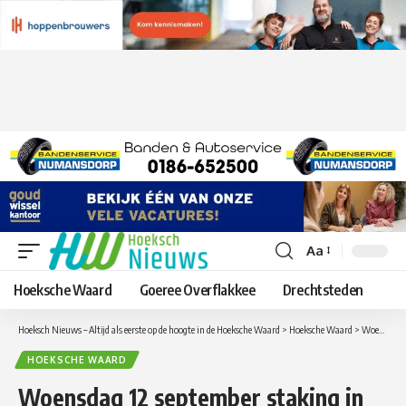
Aa
Lettergrootte
aanpassen
Hoeksche Waard
Goeree Overflakkee
Drechtsteden
Hoeksch Nieuws – Altijd als eerste op de hoogte in de Hoeksche Waard
>
Hoeksche Waard
>
Woensdag 12 september staking in het onderwijs
HOEKSCHE WAARD
Woensdag 12 september staking in