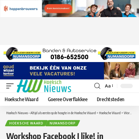
Aa
Lettergrootte
aanpassen
Hoeksche Waard
Goeree Overflakkee
Drechtsteden
Hoeksch Nieuws – Altijd als eerste op de hoogte in de Hoeksche Waard
>
Hoeksche Waard
>
Workshop Facebook I like! in Bibliotheek Numansdorp
HOEKSCHE WAARD
NUMANSDORP
Workshop Facebook I like! in