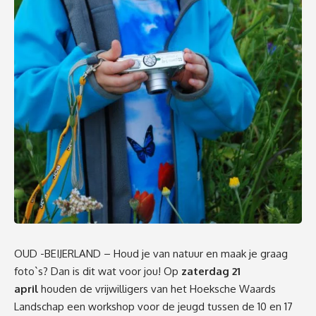
OUD -BEIJERLAND – Houd je van natuur en maak je graag
foto`s? Dan is dit wat voor jou! Op
zaterdag 21
april
houden de vrijwilligers van het Hoeksche Waards
Landschap een workshop voor de jeugd tussen de 10 en 17