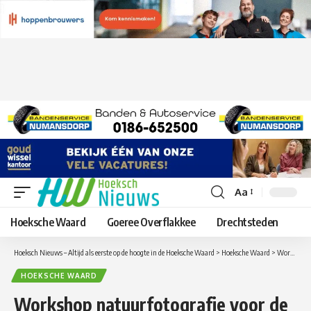
Aa
Lettergrootte
aanpassen
Hoeksche Waard
Goeree Overflakkee
Drechtsteden
Hoeksch Nieuws – Altijd als eerste op de hoogte in de Hoeksche Waard
>
Hoeksche Waard
>
Workshop natuurfotografie voor de jeugd
HOEKSCHE WAARD
Workshop natuurfotografie voor de