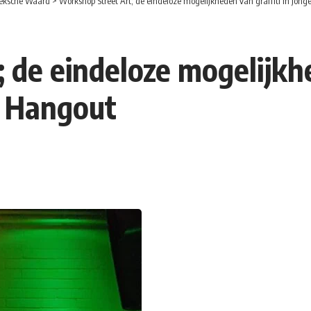
eksche Waard
>
Workshop Street Art; de eindeloze mogelijkheden van graffiti in Jo
de eindeloze mogelijkhe
e Hangout