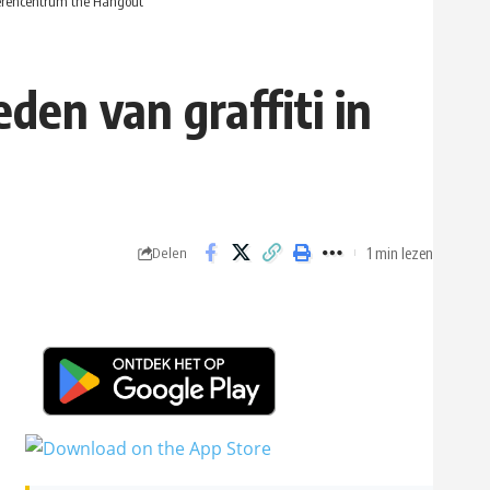
ngerencentrum the Hangout
den van graffiti in
1 min lezen
Delen