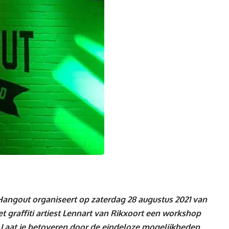
angout organiseert op zaterdag 28 augustus 2021 van
t graffiti artiest Lennart van Rikxoort een workshop
r. Laat je betoveren door de eindeloze mogelijkheden