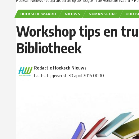
Hoeksch Nieuws – Altijd als eerste op de hoogte in de Hoeksche Waard
>
Ho
HOEKSCHE WAARD
NIEUWS
NUMANSDORP
OUD B
Workshop tips en tru
Bibliotheek
Redactie Hoeksch Nieuws
Laatst bijgewerkt: 30 april 2014 00:10