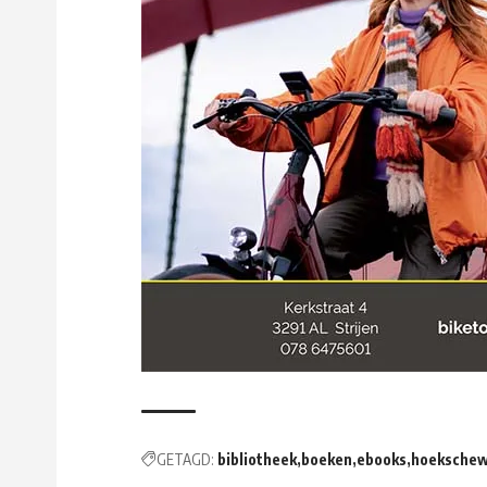
GETAGD:
bibliotheek
boeken
ebooks
hoeksche