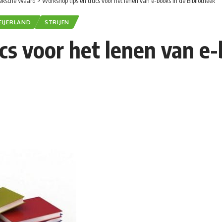
eksche Waard
>
Workshop tips en trucs voor het lenen van e-books in de Bibliotheek
EIJERLAND
STRIJEN
cs voor het lenen van e-