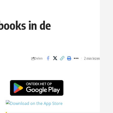
books in de
2 min lezen
Delen