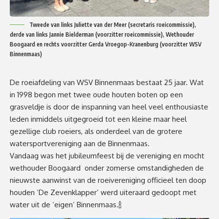
Tweede van links Juliette van der Meer (secretaris roeicommissie),
derde van links Jannie Bielderman (voorzitter roeicommissie), Wethouder
Boogaard en rechts voorzitter Gerda Vroegop-Kranenburg (voorzitter WSV
Binnenmaas)
De roeiafdeling van WSV Binnenmaas bestaat 25 jaar. Wat
in 1998 begon met twee oude houten boten op een
grasveldje is door de inspanning van heel veel enthousiaste
leden inmiddels uitgegroeid tot een kleine maar heel
gezellige club roeiers, als onderdeel van de grotere
watersportvereniging aan de Binnenmaas.
Vandaag was het jubileumfeest bij de vereniging en mocht
wethouder Boogaard onder zomerse omstandigheden de
nieuwste aanwinst van de roeivereniging officieel ten doop
houden ‘De Zevenklapper’ werd uiteraard gedoopt met
water uit de ‘eigen’ Binnenmaas.🍾