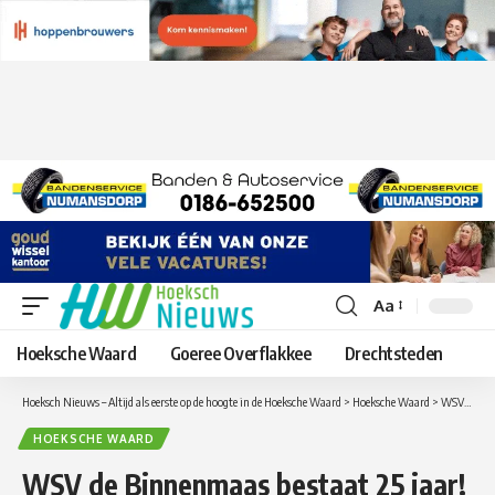
Aa
Lettergrootte
aanpassen
Hoeksche Waard
Goeree Overflakkee
Drechtsteden
Hoeksch Nieuws – Altijd als eerste op de hoogte in de Hoeksche Waard
>
Hoeksche Waard
>
WSV de Binnenmaas bestaat 25 jaar! Nieuwe aanwinst de Zevenklapper officieel gedoopt
HOEKSCHE WAARD
WSV de Binnenmaas bestaat 25 jaar!