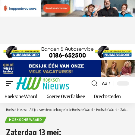
Aa
Lettergrootte
aanpassen
Hoeksche Waard
Goeree Overflakkee
Drechtsteden
Hoeksch Nieuws – Altijd als eerste op de hoogte in de Hoeksche Waard
>
Hoeksche Waard
>
Zaterdag 13 mei: Voorjaarsrommelmarkt in Maasdam
HOEKSCHE WAARD
Zaterdag 13 mei: