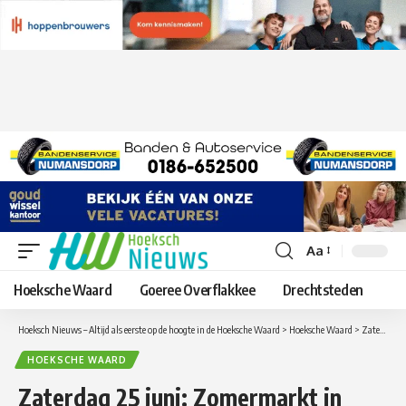
Aa
Lettergrootte
aanpassen
Hoeksche Waard
Goeree Overflakkee
Drechtsteden
Hoeksch Nieuws – Altijd als eerste op de hoogte in de Hoeksche Waard
>
Hoeksche Waard
>
Zaterdag 25 juni: Zomermarkt in Strijen
HOEKSCHE WAARD
Zaterdag 25 juni: Zomermarkt in