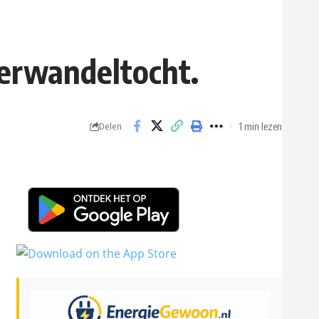
terwandeltocht.
1 min lezen
Delen