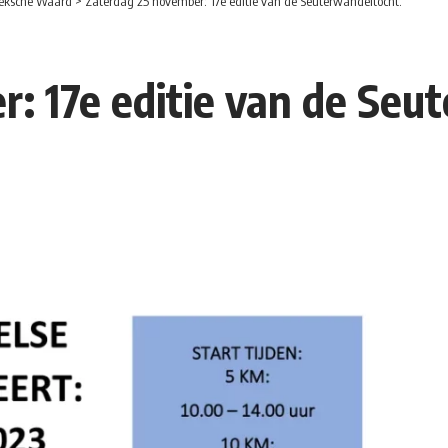
eksche Waard
>
Zaterdag 25 november: 17e editie van de Seuterwandeltocht.
: 17e editie van de Seu