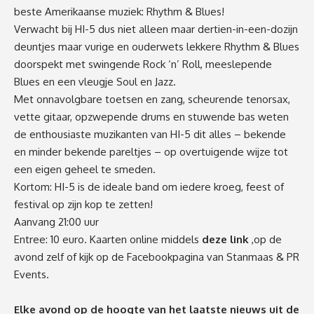
beste Amerikaanse muziek: Rhythm & Blues!
Verwacht bij HI-5 dus niet alleen maar dertien-in-een-dozijn
deuntjes maar vurige en ouderwets lekkere Rhythm & Blues
doorspekt met swingende Rock ‘n’ Roll, meeslepende
Blues en een vleugje Soul en Jazz.
Met onnavolgbare toetsen en zang, scheurende tenorsax,
vette gitaar, opzwepende drums en stuwende bas weten
de enthousiaste muzikanten van HI-5 dit alles – bekende
en minder bekende pareltjes – op overtuigende wijze tot
een eigen geheel te smeden.
Kortom: HI-5 is de ideale band om iedere kroeg, feest of
festival op zijn kop te zetten!
Aanvang 21:00 uur
Entree: 10 euro. Kaarten online middels
deze link
,op de
avond zelf of kijk op de Facebookpagina van Stanmaas & PR
Events.
Elke avond op de hoogte van het laatste nieuws uit de