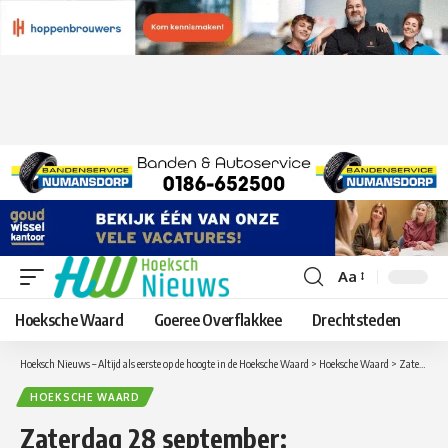
Aa
Lettergrootte
aanpassen
Hoeksche Waard
Goeree Overflakkee
Drechtsteden
Hoeksch Nieuws – Altijd als eerste op de hoogte in de Hoeksche Waard
>
Hoeksche Waard
>
Zaterdag 28 september: Tuintjesmarkt in Oud-Beijerland
HOEKSCHE WAARD
Zaterdag 28 september: