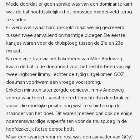
Mede
doordat er geen sprake was van
een
dominante
kant
was de bal hoofdzakelijk in het onrustige middenveld terug
te vinden.
Er werd
weliswaar hard
geknokt
maar
weinig ge
creëerd
tussen twee aanvallend onmachtige ploegen.
De eerste
kans
jes w
aren voor de thuisploeg tussen de 21
e
en 23
e
minuut.
Na een vrije trap via het linkerbeen van Mike
Andeweg
kwam de bal in de doelmond voor het rechterbeen van zijn
tweelingbroer
Jimmy ,
echter de tijdig uitgekomen GOZ
doelman voorkwam een vroege voorsprong.
Enkelen minuten
later
zorgde opnieuw Ji
mmy
Andeweg
voor
gevaar toen hij
vanaf de rechterachterlijn doorbrak en
vanuit die moeilijke positie
nog
wist te schieten op de
staander van het doel.
Dit waren meteen
dan ook
de enige
noemenswaardige wapenfeiten voor de thuisploeg in de
hoofdzakelijk fletse eerste
helft .
Maar e
en kwartier voor de rust
was een aanvaller van
GOZ