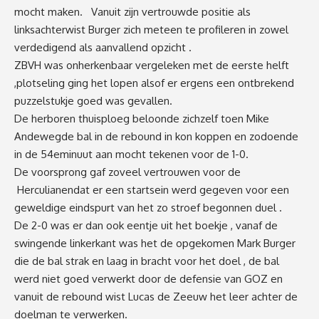
mocht maken. Vanuit zijn vertrouwde positie
als
linksachter
wist
Bu
rger zich meteen te profileren in zowel
verdedigend als aanvallend
opzicht .
ZBVH was onherkenbaar vergeleken met de eerste
helft
,
plotseling ging het lopen alsof er ergens een ontbrekend
puzzelstukje
goed was gevallen.
De herboren
thuisploeg
beloonde
zichzelf toen
Mike
Andeweg
de bal in de rebound in kon koppen en
zodoende
in
de 54
e
minuut aan mocht tekenen voor de 1-0.
De voorsprong gaf zoveel vertrouwen voor
de
Herculianen
dat er een startsein werd gegeven voor een
geweldige
eind
spurt van het
zo
stroef begonnen duel .
De 2-0 was er
dan ook
ee
n
tje
u
it het
boekje
,
vanaf
de
swingende
linkerkant was het
de op
gekomen
Mark Burger
die de bal strak en laag in
bracht
voor het doel
, de bal
werd niet goed verwerkt door de defensie van GOZ en
vanuit de rebound wist
Lucas de Zeeuw
het leer
achter de
doelman
te verwerken.