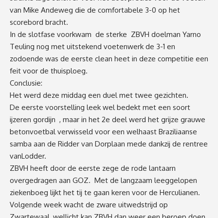
van
Mike
Andeweg
die d
e
comfortabele
3-0
op het
scorebord bracht.
In de slotfase
voorkwam
de
sterke
ZBVH doelman Yarno
Teuling
nog met uitstekend voetenwerk de 3-1 en
zodoende was de eerste
clean heet
in de
ze
competitie een
feit
voor de thuisploeg
.
Conclusie
:
Het werd
deze middag een duel met twee gezichten
.
De
eerste
voorstelling
leek wel
bedekt met een soort
ijzeren
gordijn
,
maar
in het 2
e
deel werd
het
grij
ze
grauw
e
betonvoetbal
v
erwisseld
v
oor
een welhaast Braziliaanse
samba
aan de Ridder van Dorplaan
mede d
ankzij
de
rentree
van
Lodder
.
ZBVH heeft door de eerste zege de rode lantaarn
overgedragen aan GOZ. Met de langzaam leeggelopen
ziekenboeg lijkt het tij te gaan keren voor de
Herculianen
.
Volgende week wacht de zware uitwedstrijd op
Zwartewaal ,
wellicht kan ZBVH dan weer een beroep doen