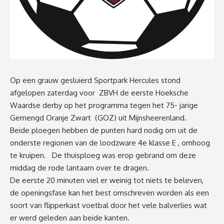
Op een grauw
gesluierd Sportpark
Hercules
stond
afgelopen zaterdag
voor ZBVH
de
eerste
Hoeksche
Waardse
derby op het programma
tegen
het 75- jarige
Gemengd Oranje Zwart (GOZ)
uit
Mijnsheerenland
.
Beide ploegen hebben de punten hard nodig om uit de
onderste regionen van de loodzware 4
e
klasse
E
,
omhoog
te
kruipen.
De thuisploeg was
erop
gebrand om deze
middag de rode lantaarn over te dragen.
De eerste 20 minuten viel er weinig tot niets te
beleven,
de opening
sfase kan het best omschreven worden als een
soort van
flipper
kast voetbal door het vele
balverlies
wat
er
werd
geleden
aan beide kanten.