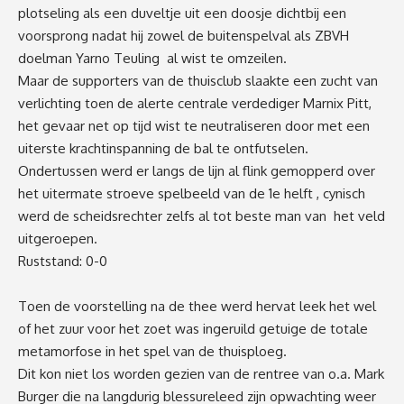
plotseling als een duveltje uit een doosje dichtbij een
voorsprong nadat hij zowel de buitenspelval als
ZBVH
doelman Yarno
Teuling
al
wist
te omzeilen
.
Maar d
e supporters van de thuisclub slaakte een zucht van
verlichting
toen
de
alerte
centrale verdediger Marnix Pitt
,
het gevaar net op tijd wist te neutraliseren door met e
en
uiterste krachtinspanning de bal te ontfutselen
.
Ondertussen werd er l
angs de lijn
al flink
gemopperd over
het
uitermate stroeve
spelbeeld van de 1
e
helft ,
cynisch
werd de scheidsrechter
zelfs
al tot beste man van het veld
uitgeroepen
.
Ruststand: 0-0
Toen de voorstelling na de thee werd hervat leek het wel
of het zuur voor het zoet was ingeruild getuige de
totale
metamorfose
in het spel van de thuisploeg.
Dit kon niet los worden gezien van
de
rentree
van
o.a.
Mark
Burger
die na langdurig
blessureleed
zijn opwachting weer