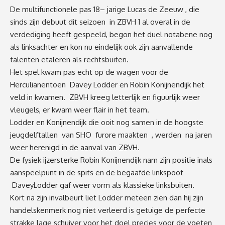
De multifunctionele
pas 18
–
jarige Lucas
de
Zeeuw
,
die
sinds zijn d
ebuut dit seizoen in ZBVH 1 al overal in de
verdediging heeft gespeeld
,
begon het duel notabene nog
als linksachter en kon nu eindelijk ook zijn aanvallende
talenten etaleren als rechtsbuiten.
Het spel kwam pas echt op de wagen voor de
Herculianen
toen
Davey
Lodder en Robin Konijnendijk het
veld in kwamen. ZBVH kreeg letterlijk en figuurlijk weer
vleugels
, er kwam weer flair in het team.
Lodder en Konijnendijk die ooit nog
samen
in de hoogste
jeugdelftallen van
SHO furore maakten , werden na jaren
weer herenigd in de aanval van ZBVH.
De fysiek ijzersterke Robin Konijnendijk nam zijn positie i
n
als
aanspeelpunt in de spits en
de begaafde
linkspoot
Davey
Lodder
gaf weer vorm als
klassieke linksbuiten
.
Kort na zijn invalbeurt liet Lodder
meteen
zien dan hij zijn
handels
ken
merk nog niet verleerd is
getuige de
perfecte
strakke
lage schuiver voor
het doel precies voor de voeten