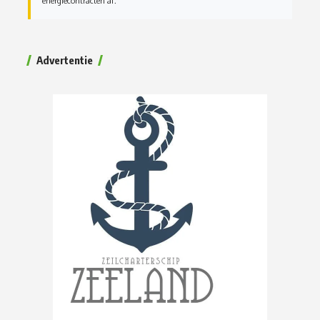
energiecontracten af.
Advertentie