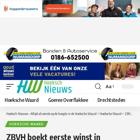
Aa
Lettergrootte
aanpassen
Hoeksche Waard
Goeree Overflakkee
Drechtsteden
Hoeksch Nieuws – Altijd als eerste op de hoogte in de Hoeksche Waard
>
Hoeksche Waard
>
ZBVH boekt eerste winst in streekderby tegen GOZ
HOEKSCHE WAARD
ZBVH boekt eerste winst in