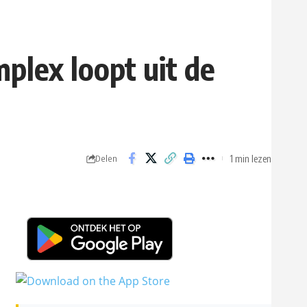
plex loopt uit de
1 min lezen
Delen