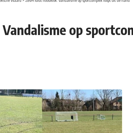
eksche Waard
>
ZBVH luidt noodklok: Vandalisme op sportcomplex loopt uit de hand
 Vandalisme op sportcom