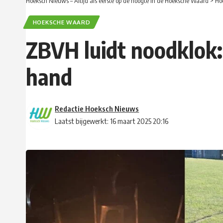
Hoeksch Nieuws – Altijd als eerste op de hoogte in de Hoeksche Waard
>
Ho
HOEKSCHE WAARD
ZBVH luidt noodklok:
hand
Redactie Hoeksch Nieuws
Laatst bijgewerkt: 16 maart 2025 20:16