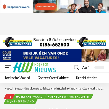
Aa
Lettergrootte
aanpassen
Hoeksche Waard
Goeree Overflakkee
Drechtsteden
Hoeksch Nieuws – Altijd als eerste op de hoogte in de Hoeksche Waard
>
112
>
Zeer grote brand bij schuur aan Westdijk in Mijnsheerenland
112
HOEKSCHE WAARD
HOEKSCHE WAARD EXCLUSIEF
MIJNSHEERENLAND