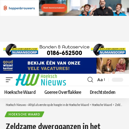
Aa
Lettergrootte
aanpassen
Hoeksche Waard
Goeree Overflakkee
Drechtsteden
Hoeksch Nieuws – Altijd als eerste op de hoogte in de Hoeksche Waard
>
Hoeksche Waard
>
Zeldzame dwergganzen in het Oudeland van Strijen
HOEKSCHE WAARD
Zeldzame dwergganzen in het