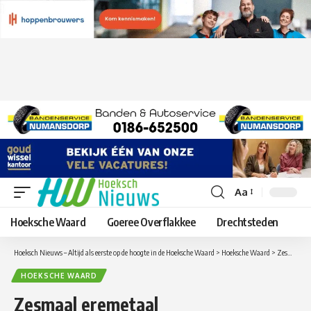
Aa
Lettergrootte
aanpassen
Hoeksche Waard
Goeree Overflakkee
Drechtsteden
Hoeksch Nieuws – Altijd als eerste op de hoogte in de Hoeksche Waard
>
Hoeksche Waard
>
Zesmaal eremetaal wedstrijdzwemmers tijdens vierde deel vijfkamp te Alblaserdam
HOEKSCHE WAARD
Zesmaal eremetaal