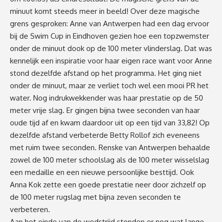
minuut komt steeds meer in beeld! Over deze magische
grens gesproken: Anne van Antwerpen had een dag ervoor
bij de Swim Cup in Eindhoven gezien hoe een topzwemster
onder de minuut dook op de 100 meter vlinderslag. Dat was
kennelijk een inspiratie voor haar eigen race want voor Anne
stond dezelfde afstand op het programma. Het ging niet
onder de minuut, maar ze verliet toch wel een mooi PR het
water. Nog indrukwekkender was haar prestatie op de 50
meter vrije slag. Er gingen bijna twee seconden van haar
oude tijd af en kwam daardoor uit op een tijd van 33,82! Op
dezelfde afstand verbeterde Betty Rollof zich eveneens
met ruim twee seconden. Renske van Antwerpen behaalde
zowel de 100 meter schoolslag als de 100 meter wisselslag
een medaille en een nieuwe persoonlijke besttijd. Ook
Anna Kok zette een goede prestatie neer door zichzelf op
de 100 meter rugslag met bijna zeven seconden te
verbeteren.
Aan het einde van de wedstrijd stonden er nog wat lange