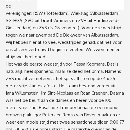
de
verenigingen: RSW (Rotterdam), Wiekslag (Alblasserdam),
SG-HGA (SVO uit Groot-Ammers en ZVH uit Hardinxveld-
Giessendam) en ZVS (’s-Gravendeel). Voor deze wedstrijd
togen we naar zwembad De Blokweer van Alblasserdam.
Wij hebben hier al zo veel wedstrijden gehad, dat het voor
ons al zeer vertrouwd begint te voelen. We zwemmen er
altijd wel heel goed!
Het was de eerste wedstrijd voor Tessa Koomans. Dat is
natuurlijk heel spannend, maar ze deed het prima. Namens
ZVS mocht ze meteen al het spits afbijten op de 4 x 25
meter vrije slag estafette. Het team bestond verder uit
Jana Willemstein, Jim Sint-Nicolaas en Roan Craenen. Daarna
was het de beurt aan de dames en heren voor de 100
meter vrije slag. Rosalinde Tramper behaalde een mooie
bronzen plak. Igor Peters en Renzo van Boven maakten er
weer een mooie strijd met twee sensationele tijden (1:00.77
om 1:00.83) als eindresultaat. De magische grens van de