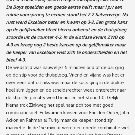
De Boys speelden een goede eerste helft maar i.p.v een
ruime voorsprong te nemen stond het 2-2 halverwege. Na
rust werd Excelsior beter en kwam op 3-2. Een grote kans
op de gelijkmaker bleef hierna onbenut en de thuisploeg
scoorde uit de counter 4-2. In de slotfase kwam ZWB op
4-3 en kreeg nog 2 beste kansen op de gelijkmaker maar
de keeper van Excelsior wist zich te onderscheiden en het
bleef 4-3.
De wedstrijd was nauwelijks 5 minuten oud of de bal ging
op de stip voor de thuisploeg. Vriend en vijand was het er
over eens dat dit niks was maar de spits ging in de drukte
heel slim liggen en de scheidsrechter wees onterecht naar
de stip. De penalty werd benut en het stond 1-0. Gelijk
hierna trok Zinkweg het spel naar zich toe met goed
combinatiespel. Er kwamen kansen voor Eric den Outer, John
Ackon en Rahman al Turky maar de keeper stond zijn
mannetje. In de 15e minuut werd een goede combinatie wel