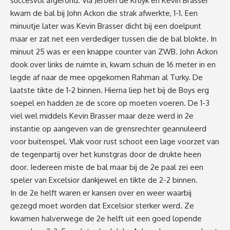
succesvol afgerond. Via Jeroen de Kruyk en Kevin Brasser
kwam de bal bij John Ackon die strak afwerkte, 1-1. Een
minuutje later was Kevin Brasser dicht bij een doelpunt
maar er zat net een verdediger tussen die de bal blokte. In
minuut 25 was er een knappe counter van ZWB. John Ackon
dook over links de ruimte in, kwam schuin de 16 meter in en
legde af naar de mee opgekomen Rahman al Turky. De
laatste tikte de 1-2 binnen. Hierna liep het bij de Boys erg
soepel en hadden ze de score op moeten voeren. De 1-3
viel wel middels Kevin Brasser maar deze werd in 2e
instantie op aangeven van de grensrechter geannuleerd
voor buitenspel. Vlak voor rust schoot een lage voorzet van
de tegenpartij over het kunstgras door de drukte heen
door. Iedereen miste de bal maar bij de 2e paal zei een
speler van Excelsior dankjewel en tikte de 2-2 binnen.
In de 2e helft waren er kansen over en weer waarbij
gezegd moet worden dat Excelsior sterker werd. Ze
kwamen halverwege de 2e helft uit een goed lopende