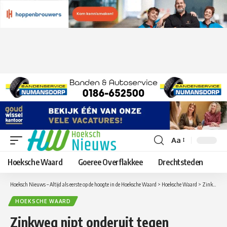
Aa
Lettergrootte
aanpassen
Hoeksche Waard
Goeree Overflakkee
Drechtsteden
Hoeksch Nieuws – Altijd als eerste op de hoogte in de Hoeksche Waard
>
Hoeksche Waard
>
Zinkweg nipt onderuit tegen Excelsior Rotterdam
HOEKSCHE WAARD
Zinkweg nipt onderuit tegen