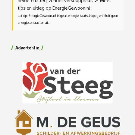
heldere uitleg, zonder verkooppraat.
🔎 Meer
tips en uitleg op EnergieGewoon.nl
Let op: EnergieGewoon.nl is geen energiemaatschappij en sluit geen
energiecontracten af.
Advertentie