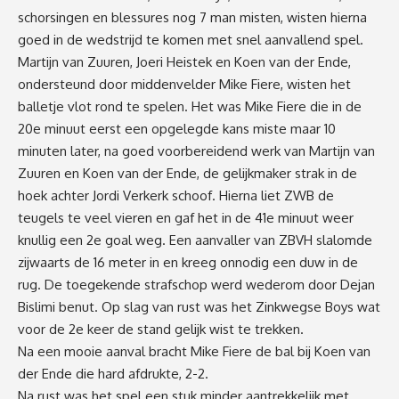
schorsingen en blessures nog 7 man misten, wisten hierna
goed in de wedstrijd te komen met snel aanvallend spel.
Martijn van Zuuren, Joeri Heistek en Koen van der Ende,
ondersteund door middenvelder Mike Fiere, wisten het
balletje vlot rond te spelen. Het was Mike Fiere die in de
20e minuut eerst een opgelegde kans miste maar 10
minuten later, na goed voorbereidend werk van Martijn van
Zuuren en Koen van der Ende, de gelijkmaker strak in de
hoek achter Jordi Verkerk schoof. Hierna liet ZWB de
teugels te veel vieren en gaf het in de 41e minuut weer
knullig een 2e goal weg. Een aanvaller van ZBVH slalomde
zijwaarts de 16 meter in en kreeg onnodig een duw in de
rug. De toegekende strafschop werd wederom door Dejan
Bislimi benut. Op slag van rust was het Zinkwegse Boys wat
voor de 2e keer de stand gelijk wist te trekken.
Na een mooie aanval bracht Mike Fiere de bal bij Koen van
der Ende die hard afdrukte, 2-2.
Na rust was het spel een stuk minder aantrekkelijk met