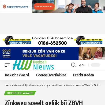
Aa
Lettergrootte
aanpassen
Hoeksche Waard
Goeree Overflakkee
Drechtsteden
Hoeksch Nieuws – Altijd als eerste op de hoogte in de Hoeksche Waard
>
Hoeksche Waard
>
Zinkweg speelt gelijk bij ZBVH
HOEKSCHE WAARD
Zinkweg speelt gelijk bij ZBVH