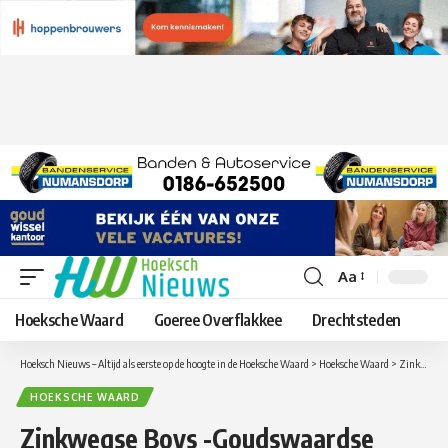
Aa
Lettergrootte
aanpassen
Hoeksche Waard
Goeree Overflakkee
Drechtsteden
Hoeksch Nieuws – Altijd als eerste op de hoogte in de Hoeksche Waard
>
Hoeksche Waard
>
Zinkwegse Boys -Goudswaardse Boys 3-0: een mooie en sportieve derby.
HOEKSCHE WAARD
Zinkwegse Boys -Goudswaardse