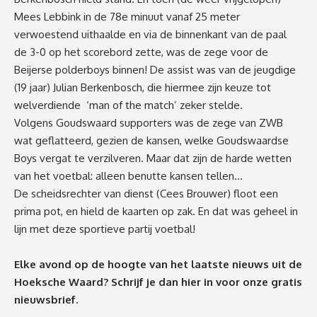
Mees Lebbink in de 78e minuut vanaf 25 meter
verwoestend uithaalde en via de binnenkant van de paal
de 3-0 op het scorebord zette, was de zege voor de
Beijerse polderboys binnen! De assist was van de jeugdige
(19 jaar) Julian Berkenbosch, die hiermee zijn keuze tot
welverdiende ‘man of the match’ zeker stelde.
Volgens Goudswaard supporters was de zege van ZWB
wat geflatteerd, gezien de kansen, welke Goudswaardse
Boys vergat te verzilveren. Maar dat zijn de harde wetten
van het voetbal: alleen benutte kansen tellen…
De scheidsrechter van dienst (Cees Brouwer) floot een
prima pot, en hield de kaarten op zak. En dat was geheel in
lijn met deze sportieve partij voetbal!
Elke avond op de hoogte van het laatste nieuws uit de
Hoeksche Waard? Schrijf je dan
hier
in voor onze gratis
nieuwsbrief.