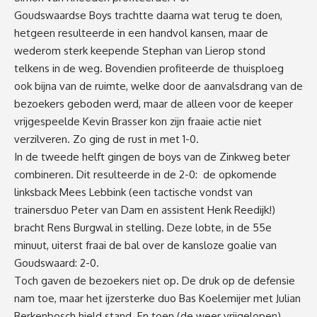
Goudswaardse Boys trachtte daarna wat terug te doen,
hetgeen resulteerde in een handvol kansen, maar de
wederom sterk keepende Stephan van Lierop stond
telkens in de weg. Bovendien profiteerde de thuisploeg
ook bijna van de ruimte, welke door de aanvalsdrang van de
bezoekers geboden werd, maar de alleen voor de keeper
vrijgespeelde Kevin Brasser kon zijn fraaie actie niet
verzilveren. Zo ging de rust in met 1-0.
In de tweede helft gingen de boys van de Zinkweg beter
combineren. Dit resulteerde in de 2-0: de opkomende
linksback Mees Lebbink (een tactische vondst van
trainersduo Peter van Dam en assistent Henk Reedijk!)
bracht Rens Burgwal in stelling. Deze lobte, in de 55e
minuut, uiterst fraai de bal over de kansloze goalie van
Goudswaard: 2-0.
Toch gaven de bezoekers niet op. De druk op de defensie
nam toe, maar het ijzersterke duo Bas Koelemijer met Julian
Berkenbosch hield stand. En toen (de weer vrijgelopen)