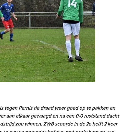
is tegen Pernis de draad weer goed op te pakken en
eer aan elkaar gewaagd en na een 0-0 ruststand dacht
strijd zou winnen. ZWB scoorde in de 2e helft 2 keer
r. In een spannende slotfase, met grote kansen aan