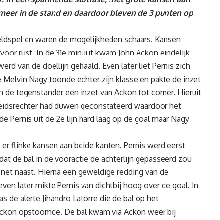
meer in de stand en daardoor bleven de 3 punten op
nveldspel en waren de mogelijkheden schaars. Kansen
r voor rust. In de 31e minuut kwam John Ackon eindelijk
 werd van de doellijn gehaald. Even later liet Pernis zich
 Melvin Nagy toonde echter zijn klasse en pakte de inzet
n de tegenstander een inzet van Ackon tot corner. Hieruit
heidsrechter had duwen geconstateerd waardoor het
de Pernis uit de 2e lijn hard laag op de goal maar Nagy
 er flinke kansen aan beide kanten. Pernis werd eerst
dat de bal in de vooractie de achterlijn gepasseerd zou
t net naast. Hierna een geweldige redding van de
en later mikte Pernis van dichtbij hoog over de goal. In
de alerte Jihandro Latorre die de bal op het
ckon opstoomde. De bal kwam via Ackon weer bij