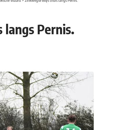
eksche Waard
>
Zinkwegse Boys thuis langs Pernis.
 langs Pernis.