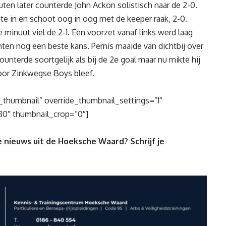
nuten later counterde John Ackon solistisch naar de 2-0.
 in en schoot oog in oog met de keeper raak, 2-0.
 minuut viel de 2-1. Een voorzet vanaf links werd laag
ten nog een beste kans. Pernis maaide van dichtbij over
ounterde soortgelijk als bij de 2e goal maar nu mikte hij
voor Zinkwegse Boys bleef.
ic_thumbnail” override_thumbnail_settings=”1″
80″ thumbnail_crop=”0″]
 nieuws uit de Hoeksche Waard? Schrijf je