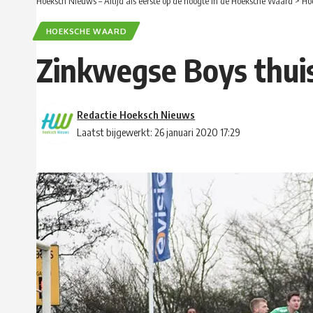
Hoeksch Nieuws – Altijd als eerste op de hoogte in de Hoeksche Waard
>
Ho
HOEKSCHE WAARD
Zinkwegse Boys thuis
Redactie Hoeksch Nieuws
Laatst bijgewerkt: 26 januari 2020 17:29