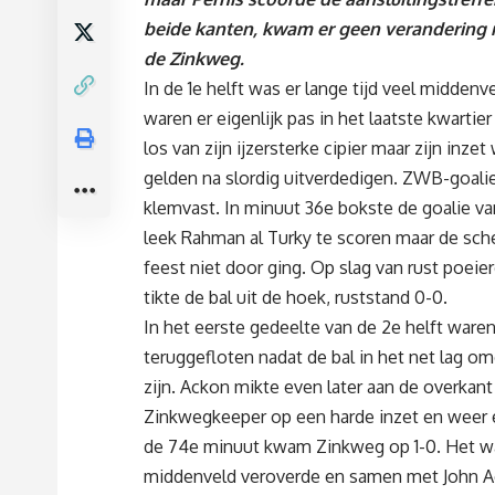
beide kanten, kwam er geen verandering 
de Zinkweg.
In de 1e helft was er lange tijd veel midde
waren er eigenlijk pas in het laatste kwartie
los van zijn ijzersterke cipier maar zijn inzet
gelden na slordig uitverdedigen. ZWB-goalie
klemvast. In minuut 36e bokste de goalie va
leek Rahman al Turky te scoren maar de sc
feest niet door ging. Op slag van rust poeier
tikte de bal uit de hoek, ruststand 0-0.
In het eerste gedeelte van de 2e helft waren
teruggefloten nadat de bal in het net lag om
zijn. Ackon mikte even later aan de overkan
Zinkwegkeeper op een harde inzet en weer ev
de 74e minuut kwam Zinkweg op 1-0. Het was 
middenveld veroverde en samen met John A