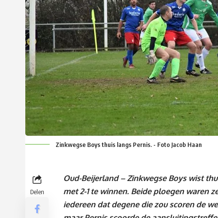
Zinkwegse Boys thuis langs Pernis. - Foto Jacob Haan
Oud-Beijerland – Zinkwegse Boys wist thu
met 2-1 te winnen. Beide ploegen waren z
Delen
iedereen dat degene die zou scoren de wed
maar Pernis scoorde de aansluitingstreffe