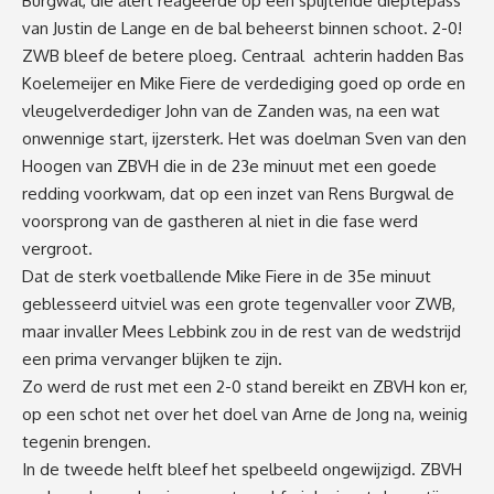
Burgwal, die alert reageerde op een splijtende dieptepass
van Justin de Lange en de bal beheerst binnen schoot. 2-0!
ZWB bleef de betere ploeg. Centraal achterin hadden Bas
Koelemeijer en Mike Fiere de verdediging goed op orde en
vleugelverdediger John van de Zanden was, na een wat
onwennige start, ijzersterk. Het was doelman Sven van den
Hoogen van ZBVH die in de 23e minuut met een goede
redding voorkwam, dat op een inzet van Rens Burgwal de
voorsprong van de gastheren al niet in die fase werd
vergroot.
Dat de sterk voetballende Mike Fiere in de 35e minuut
geblesseerd uitviel was een grote tegenvaller voor ZWB,
maar invaller Mees Lebbink zou in de rest van de wedstrijd
een prima vervanger blijken te zijn.
Zo werd de rust met een 2-0 stand bereikt en ZBVH kon er,
op een schot net over het doel van Arne de Jong na, weinig
tegenin brengen.
In de tweede helft bleef het spelbeeld ongewijzigd. ZBVH