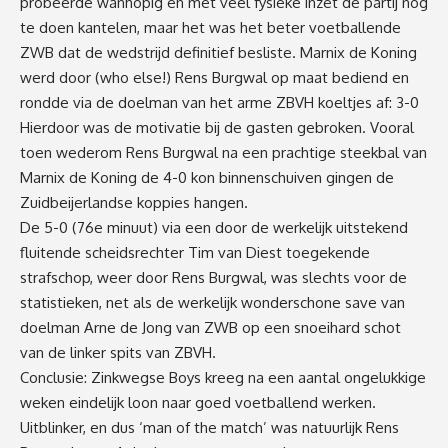
probeerde wanhopig en met veel fysieke inzet de partij nog
te doen kantelen, maar het was het beter voetballende
ZWB dat de wedstrijd definitief besliste. Marnix de Koning
werd door (who else!) Rens Burgwal op maat bediend en
rondde via de doelman van het arme ZBVH koeltjes af: 3-0
Hierdoor was de motivatie bij de gasten gebroken. Vooral
toen wederom Rens Burgwal na een prachtige steekbal van
Marnix de Koning de 4-0 kon binnenschuiven gingen de
Zuidbeijerlandse koppies hangen.
De 5-0 (76e minuut) via een door de werkelijk uitstekend
fluitende scheidsrechter Tim van Diest toegekende
strafschop, weer door Rens Burgwal, was slechts voor de
statistieken, net als de werkelijk wonderschone save van
doelman Arne de Jong van ZWB op een snoeihard schot
van de linker spits van ZBVH.
Conclusie: Zinkwegse Boys kreeg na een aantal ongelukkige
weken eindelijk loon naar goed voetballend werken.
Uitblinker, en dus ‘man of the match’ was natuurlijk Rens