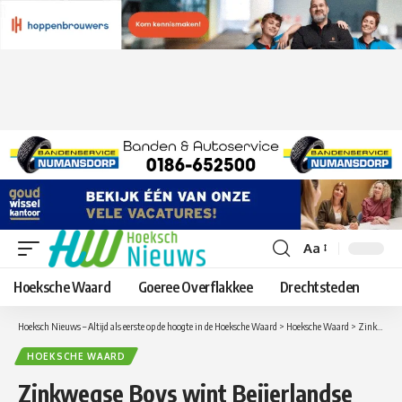
Aa
Lettergrootte
aanpassen
Hoeksche Waard
Goeree Overflakkee
Drechtsteden
Hoeksch Nieuws – Altijd als eerste op de hoogte in de Hoeksche Waard
>
Hoeksche Waard
>
Zinkwegse Boys wint Beijerlandse derby overtuigend.
HOEKSCHE WAARD
Zinkwegse Boys wint Beijerlandse