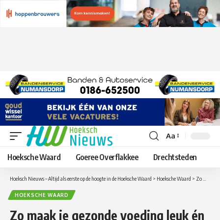
Aa
Lettergrootte
aanpassen
Hoeksche Waard
Goeree Overflakkee
Drechtsteden
Hoeksch Nieuws – Altijd als eerste op de hoogte in de Hoeksche Waard
>
Hoeksche Waard
>
Zo maak je gezonde voeding leuk én lekker
HOEKSCHE WAARD
Zo maak je gezonde voeding leuk én