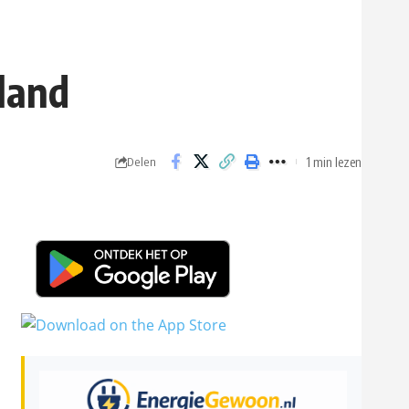
land
1 min lezen
Delen