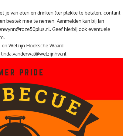
iet je van eten en drinken (ter plekke te betalen, contant
s en bestek mee te nemen. Aanmelden kan bij Jan
senwynn@roze50plus.nl
. Geef hierbij ook eventuele
om.
0+ en Welzijn Hoeksche Waard.
,
linda.vanderwal@welzijnhw.nl