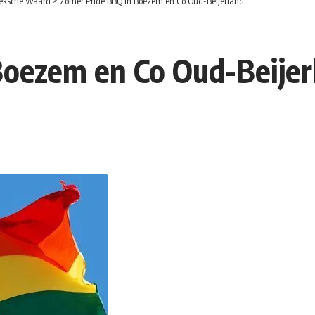
eksche Waard
>
Zomer Pride BBQ in Boezem en Co Oud-Beijerland
Boezem en Co Oud-Beijer