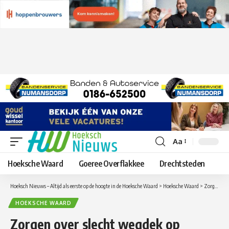
Aa
Lettergrootte
aanpassen
Hoeksche Waard
Goeree Overflakkee
Drechtsteden
Hoeksch Nieuws – Altijd als eerste op de hoogte in de Hoeksche Waard
>
Hoeksche Waard
>
Zorgen over slecht wegdek op Bovenweg en Waleweg in Strijen
HOEKSCHE WAARD
Zorgen over slecht wegdek op